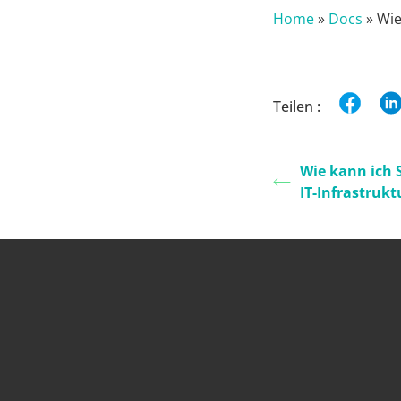
Home
»
Docs
»
Wie
Teilen :
Wie kann ich S
IT-Infrastruk