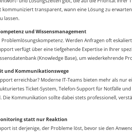
Antwort- und Lösungszeiten gibt, die auf die Priorität Ihrer 
t kommuniziert transparent, wann eine Lösung zu erwarten 
u lassen.
 Kompetenz und Wissensmanagement
e Problemlösungskompetenz. Werden Anfragen oft eskaliert,
upport verfügt über eine tiefgehende Expertise in Ihrer spez
Wissensdatenbank (Knowledge Base), um wiederkehrende Prob
eit und Kommunikationswege
upport erreichbar? Moderne IT-Teams bieten mehr als nur e
trukturiertes Ticket-System, Telefon-Support für Notfälle und
l. Die Kommunikation sollte dabei stets professionell, verst
onitoring statt nur Reaktion
port ist derjenige, der Probleme löst, bevor sie den Anwen